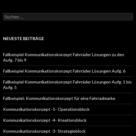
S
u
c
h
e
NEUESTE BEITRÄGE
n
a
c
Fallbeispiel Kommunikationskonzept Fahrräder Lösungen zu den
h
Aufg. 7 bis 9
:
Fallbeispiel Kommunikationskonzept Fahrräder Lösungen Aufg. 6
Fallbeispiel Kommunikationskonzept Fahrräder Lösungen Aufg. 1 bis
Aufg. 5
Fallbeispiel: Kommunikationskonzept für eine Fahrradmarke
Kommunikationskonzept -5- Operationsblock
Kommunikationskonzept -4- Kreationsblock
Kommunikationskonzept -3- Strategieblock