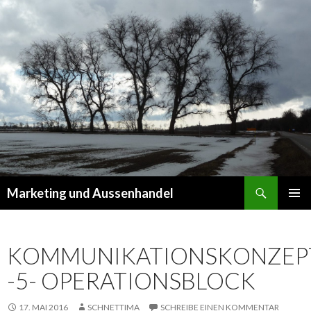
Suchen
Marketing und Aussenhandel
SPRINGE
PRIMÄR
ZUM
MENÜ
INHALT
KOMMUNIKATIONSKONZEP
-5- OPERATIONSBLOCK
17. MAI 2016
SCHNETTIMA
SCHREIBE EINEN KOMMENTAR