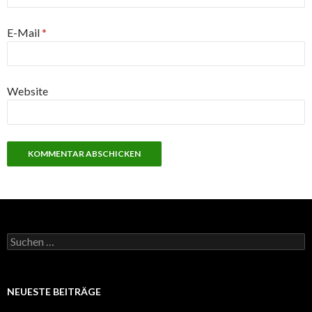
E-Mail
*
Website
S
u
c
h
e
NEUESTE BEITRÄGE
n