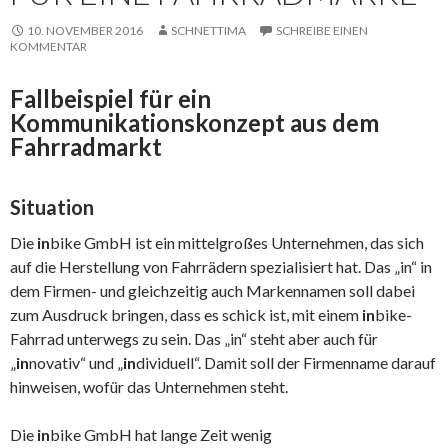
10. NOVEMBER 2016
SCHNETTIMA
SCHREIBE EINEN
KOMMENTAR
Fallbeispiel für ein
Kommunikationskonzept aus dem
Fahrradmarkt
Situation
Die
in
bike GmbH ist ein mittelgroßes Unternehmen, das sich
auf die Herstellung von Fahrrädern spezialisiert hat. Das „in“ in
dem Firmen- und gleichzeitig auch Markennamen soll dabei
zum Ausdruck bringen, dass es schick ist, mit einem
in
bike-
Fahrrad unterwegs zu sein. Das „in“ steht aber auch für
„
in
novativ“ und „
in
dividuell“. Damit soll der Firmenname darauf
hinweisen, wofür das Unternehmen steht.
Die
in
bike GmbH hat lange Zeit wenig