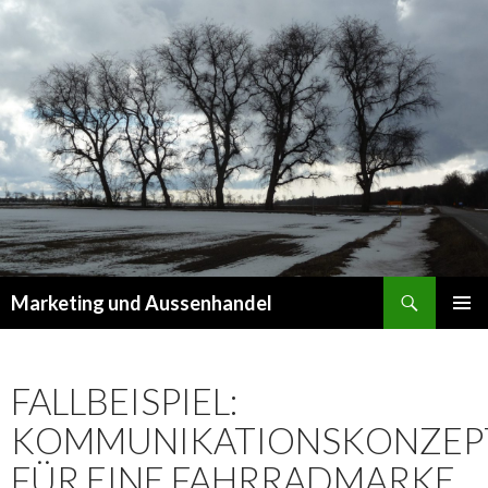
Suchen
Marketing und Aussenhandel
SPRINGE
PRIMÄR
ZUM
MENÜ
INHALT
FALLBEISPIEL:
KOMMUNIKATIONSKONZEP
FÜR EINE FAHRRADMARKE