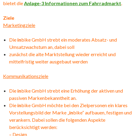
bietet die
Anlage-3 Informationen zum Fahrradmarkt
.
Ziele
Marketingziele
Die
in
bike GmbH strebt ein moderates Absatz- und
Umsatzwachstum an, dabei soll
zunächst die alte Marktstellung wieder erreicht und
mittelfristig weiter ausgebaut werden
Kommunikationsziele
Die
in
bike GmbH strebt eine Erhöhung der aktiven und
passiven Markenbekanntheit an.
Die
in
bike GmbH möchte bei den Zielpersonen ein klares
Vorstellungsbild der Marke „
in
bike“ aufbauen, festigen und
verankern. Dabei sollen die folgenden Aspekte
berücksichtigt werden:
–
Design