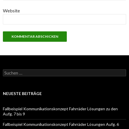
Website
S
u
c
h
e
NEUESTE BEITRÄGE
n
a
c
Fallbeispiel Kommunikationskonzept Fahrräder Lösungen zu den
h
Aufg. 7 bis 9
:
Fallbeispiel Kommunikationskonzept Fahrräder Lösungen Aufg. 6