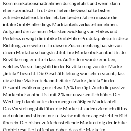
Kommunikationsmaßnahmen durchgeführt und wenn, dann
eher sporadisch. Trotzdem liefen die Geschäfte bisher
zufriedenstellend. In den letzten beiden Jahren musste die
in
bike GmbH allerdings Marktanteilsverluste hinnehmen.
Aufgrund der rasanten Marktentwicklung von Ebikes und
Pedelecs erwägt die
in
bike GmbH ihre Produktpalette in diese
Richtung zu erweitern. In diesem Zusammenhang hat sie von
einem Marktforschungsinstitut ihre Markenbekanntheit in der
Bevölkerung ermitteln lassen. Außerdem wurde erhoben,
welches Vorstellungsbild in der Bevölkerung von der Marke
„
in
bike“ besteht. Die Geschäftsleitung war sehr erstaunt, dass
die aktive Markenbekanntheit der Marke „
in
bike“ in der
Gesamtbevölkerung nur etwa 1,5 % beträgt. Auch die passive
Markenbekanntheit ist mit 2 % nur unwesentlich höher. Der
Wert liegt damit unter dem mengenmäßigen Marktanteil.
Das Vorstellungsbild über die Marke ist zudem ziemlich diffus
und unklar und stimmt nur teilweise mit dem angestrebten Bild
überein. Der bisher zufriedenstellende Markterfolg der
in
bike
GmbH resultiert offenbar daher, dass die Marke im