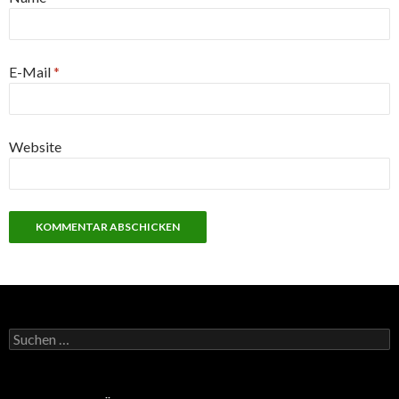
E-Mail
*
Website
S
u
c
h