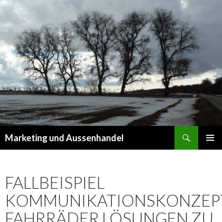
Suchen
Marketing und Aussenhandel
SPRINGE
PRIMÄR
ZUM
MENÜ
INHALT
FALLBEISPIEL
KOMMUNIKATIONSKONZEP
FAHRRÄDER LÖSUNGEN ZU