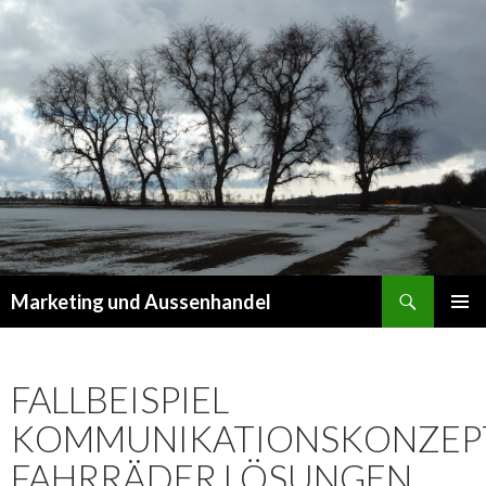
Suchen
Marketing und Aussenhandel
SPRINGE
PRIMÄR
ZUM
MENÜ
INHALT
FALLBEISPIEL
KOMMUNIKATIONSKONZEP
FAHRRÄDER LÖSUNGEN