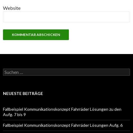
Website
S
u
c
h
e
NEUESTE BEITRÄGE
n
a
c
Fallbeispiel Kommunikationskonzept Fahrräder Lösungen zu den
h
Aufg. 7 bis 9
:
Fallbeispiel Kommunikationskonzept Fahrräder Lösungen Aufg. 6